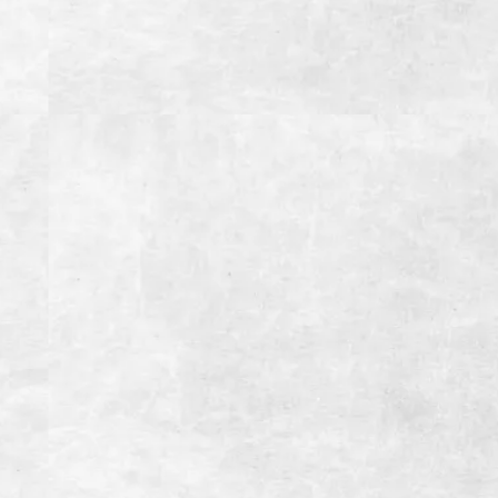
11:30~15:00(LO14:30）ランチタイム
15:00~23:00(LO22:00）ディナータイム
定休日
1月1日、12月31日
総座席数
150席(宴会最大席数54席）
掘りごたつ個室あり(4名~16名様用)
座敷半個室あり(10名~40名様用)
アクセス
【お車】御殿場ICより約3分
【電車】JR御殿場駅より徒歩約5分
駐車場
第一駐車場 20台
第二駐車場 10台
備考
インボイス登録店
お支払い方法
【クレジットカード】