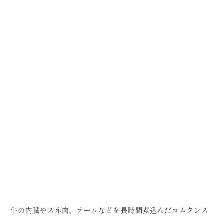
牛の内臓やスネ肉、テールなどを長時間煮込んだコムタンス