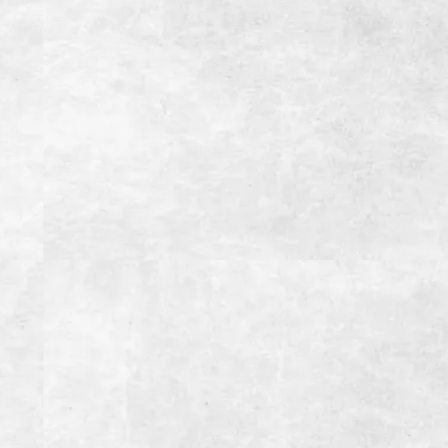
※24名様以上の場合は直接お問い合わせください
全室個室
アクセス
【お車】御殿場ICより約7分
【電車】JR御殿場駅よりタクシー利用で約5分
駐車場
28台(大型バス4台※要予約）
備考
インボイス登録店
お支払い方法
【クレジットカード】
【電子マネー】
【交通系IC】