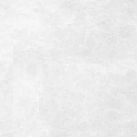
住所
静岡県御殿場市ぐみ沢36-5
電話番号
0550-88-8929
営業時間
【月~金】
11:30~15:00(LO14:30）ランチタイム
17:00~22:00(LO21:30）ディナータイム
【土・日・祝日】
11:30~15:00(LO14:30）ランチタイム
15:00~22:00(LO21:30）ディナータイム
定休日
木曜日（祝日の場合前日）
1月1日、12月31日
総座席数
174席(宴会最大席数32席）