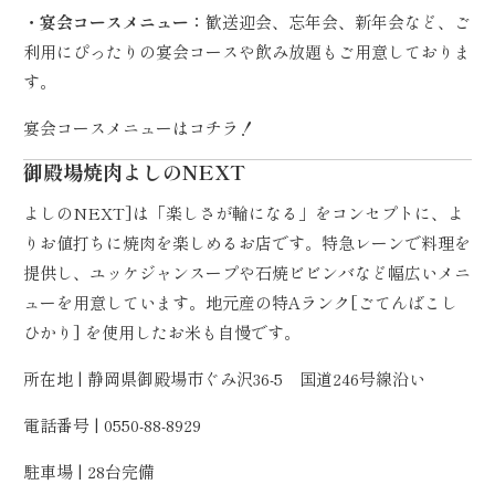
・宴会コースメニュー：
歓送迎会、忘年会、新年会など、ご
利用にぴったりの宴会コースや飲み放題もご用意しておりま
す。
宴会コースメニューは
コチラ！
御殿場焼肉よしのNEXT
よしのNEXT]は「楽しさが輪になる」をコンセプトに、よ
りお値打ちに焼肉を楽しめるお店です。特急レーンで料理を
提供し、ユッケジャンスープや石焼ビビンバなど幅広いメニ
ューを用意しています。地元産の特Aランク[ごてんばこし
ひかり] を使用したお米も自慢です。
所在地 | 静岡県御殿場市ぐみ沢36-5 国道246号線沿い
電話番号 | 0550-88-8929
駐車場 | 28台完備