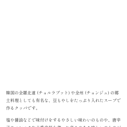
韓国の全羅北道 (チョルラブット) や全州 (チョンジュ) の郷
土料理としても有名な、豆もやしをたっぷり入れたスープで
作るクッパです。
塩や醤油などで味付けをするやさしい味わいのものや、唐辛