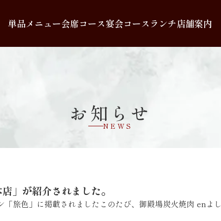
単品メニュー
会席コース
宴会コース
ランチ
店舗案内
お知らせ
NEWS
の本店」が紹介されました。
ジン「旅色」に掲載されましたこのたび、御殿場炭火焼肉 enよ