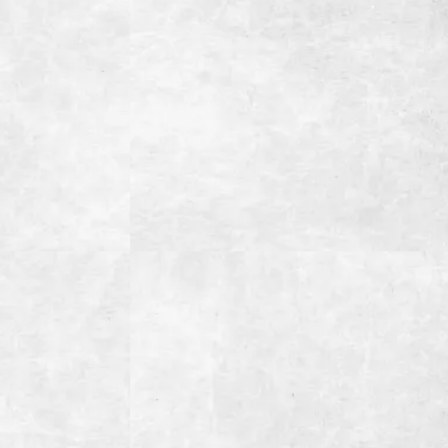
東田中1001-5
88
00(LO14:30）ランチタイム
00(LO22:00）ディナータイム
祝日】
00(LO14:30）ランチタイム
00(LO22:00）ディナータイム
31日
最大席数54席）
室あり(4名~16名様用)
(10名~40名様用)