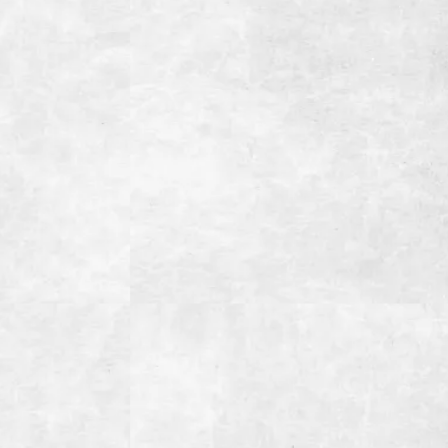
場ICより約3分
御殿場駅より徒歩約5分
0台
0台
録店
カード】
】