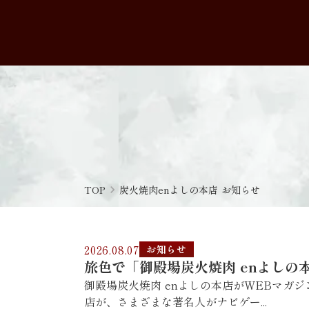
TOP
navigate_next
炭火焼肉enよしの本店 お知らせ
2026.08.07
お知らせ
旅色で「御殿場炭火焼肉 enよし
御殿場炭火焼肉 enよしの本店がWEBマガ
店が、さまざまな著名人がナビゲー...