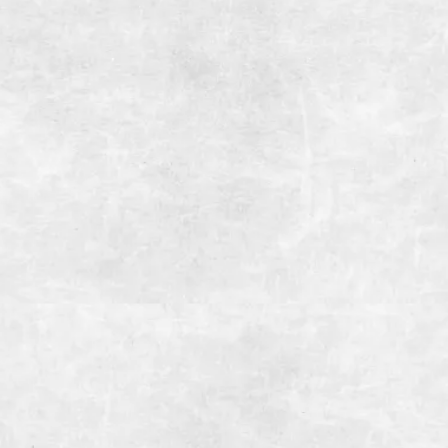
アクセス
【お車】御殿
【電車】JR
第一駐車場 2
駐車場
第二駐車場 1
備考
インボイス登
お支払い方法
【クレジット
【電子マネー