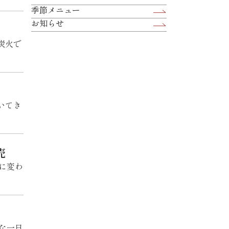
季節メニュー
お知らせ
炭火で
いてき
売
に変わ
別な一日