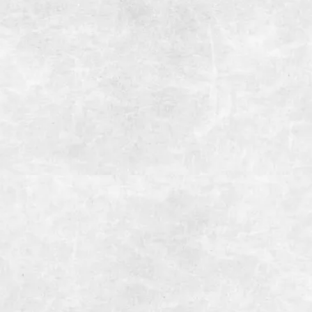
炭火焼肉enよしの本店
住所
静岡県御殿場市
電話番号
0550-83-95
【月~金】
営業時間
11:30~15:
17:00~23:
【土・日・
11:30~15:
15:00~23:
定休日
1月1日、12月
総座席数
150席(宴会
掘りごたつ個
座敷半個室あり