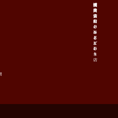
総合TOP
炭火焼肉enよしの本店
焼肉よしのNEXT
焼肉よしののこだわり
採用情報
コラム
プライバシーポリシー
問