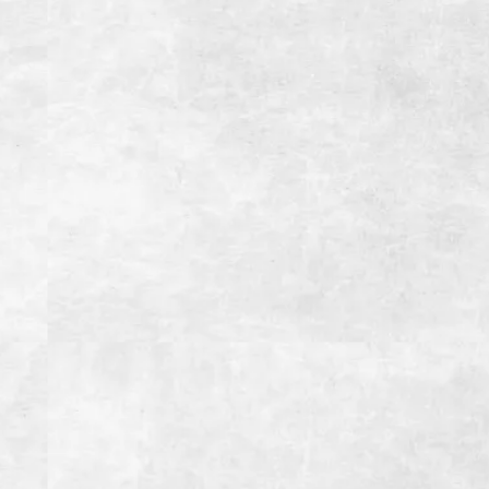
総座席数
150席(宴会最大席数54席）
掘りごたつ個室あり(4名~16名様用)
座敷半個室あり(10名~40名様用)
アクセス
【お車】御殿場ICより約3分
【電車】JR御殿場駅より徒歩約5分
駐車場
第一駐車場 20台
第二駐車場 10台
備考
インボイス登録店
お支払い方法
【クレジットカード】
【電子マネー】