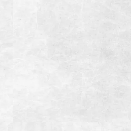
静岡県御殿場市ぐみ沢36-5
電話番号
0550-88-8929
営業時間
【月~金】
11:30~15:00(LO14:30）ランチタイム
17:00~22:00(LO21:30）ディナータイム
【土・日・祝日】
11:30~15:00(LO14:30）ランチタイム
15:00~22:00(LO21:30）ディナータイム
定休日
木曜日（祝日の場合前日）
1月1日、12月31日
総座席数
174席(宴会最大席数32席）
※24名様以上の場合は直接お問い合わせください
全室個室
アクセス
【お車】御殿場ICより約7分
【電車】JR御殿場駅よりタクシー利用で約5分