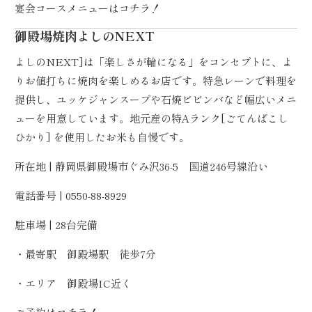
宴会コースメニューは
コチラ！
御殿場焼肉よしのNEXT
よしのNEXT]は「楽しさが輪になる」をコンセプトに、よ
りお値打ちに焼肉を楽しめるお店です。特急レーンで料理を
提供し、ユッケジャンスープや石焼ビビンバなど幅広いメニ
ューを用意しています。地元産の特Aランク[ごてんばこし
ひかり] を使用したお米も自慢です。
所在地 | 静岡県御殿場市ぐみ沢36-5 国道246号線沿い
電話番号 | 0550-88-8929
駐車場 | 28台完備
・最寄駅 御殿場駅 徒歩7分
・エリア 御殿場IC近く