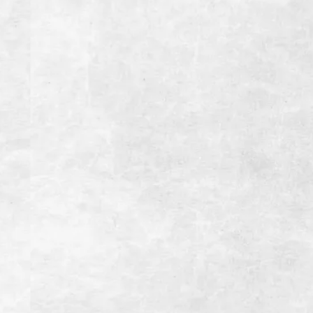
駐車場
28台(大型バス4台※要予約）
備考
インボイス登録店
お支払い方法
【クレジットカード】
【電子マネー】
【交通系IC】