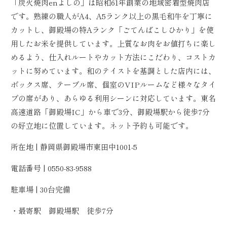
「炭火焼肉enよしの」は昭和61年創業の地域密着型焼肉店
です。熟練の職人がA4、A5ランク以上の黒毛和牛を丁寧に
カットし、御殿場の特Aランク「ごてんばこしひかり」を使
用したお米を提供しています。上質なお肉をお値打ちに楽し
めるよう、仕入れルートやカット方法にこだわり、コストカ
ットに努めています。和のテイストを基調とした店内には、
ボックス席、テーブル席、個室のVIPルームなど様々なタイ
プの席があり、あらゆる利用シーンに対応しています。東名
高速道路「御殿場IC」から車で3分、御殿場駅から徒歩7分
の好立地に位置しています。ネット予約も可能です。
所在地 | 静岡県御殿場市東田中1001-5
電話番号 | 0550-83-9588
駐車場 | 30台完備
・最寄駅 御殿場駅 徒歩7分