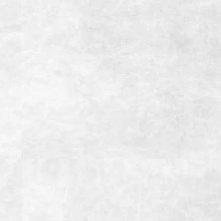
掘りごたつ個室あり(4名~16名様用)
座敷半個室あり(10名~40名様用)
アクセス
【お車】御殿場ICより約3分
【電車】JR御殿場駅より徒歩約5分
駐車場
第一駐車場 20台
第二駐車場 10台
備考
インボイス登録店
お支払い方法
【クレジットカード】
【電子マネー】