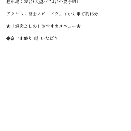
駐車場：28台(大型バス4台※要予約）
アクセス：富士スピードウェイから車で約15分
★「焼肉よしの」おすすめメニュー★
◆富士山盛り 頂 ‐いただき‐