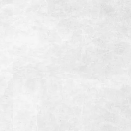
住所
静岡県御殿場市東田中1001-5
電話番号
0550-83-9588
営業時間
【月~金】
11:30~15:00(LO14:30）ランチタイム
17:00~23:00(LO22:00）ディナータイム
【土・日・祝日】
11:30~15:00(LO14:30）ランチタイム
15:00~23:00(LO22:00）ディナータイム
定休日
1月1日、12月31日
総座席数
150席(宴会最大席数54席）