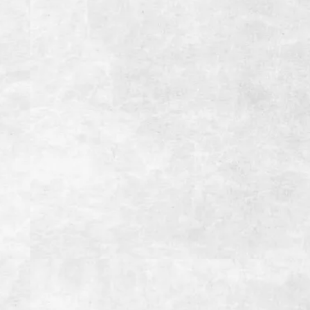
WEB予約
店舗情報
焼肉よしのNEXT
住所
静岡県御殿場市ぐみ沢36-5
電話番号