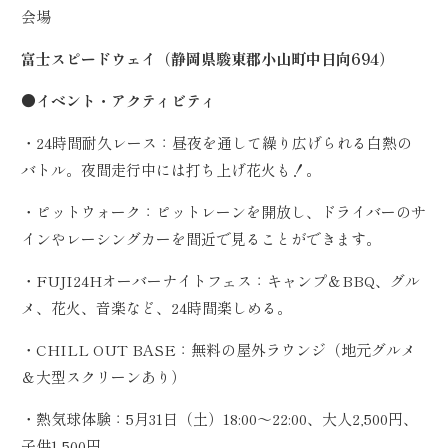
会場
富士スピードウェイ（静岡県駿東郡小山町中日向694）
●イベント・アクティビティ
・24時間耐久レース：昼夜を通して繰り広げられる白熱の
バトル。夜間走行中には打ち上げ花火も！。
・ピットウォーク：ピットレーンを開放し、ドライバーのサ
インやレーシングカーを間近で見ることができます。
・FUJI24Hオーバーナイトフェス：キャンプ＆BBQ、グル
メ、花火、音楽など、24時間楽しめる。
・CHILL OUT BASE：無料の屋外ラウンジ（地元グルメ
＆大型スクリーンあり）
・熱気球体験：5月31日（土）18:00～22:00、大人2,500円、
子供1,500円