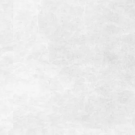
0550-88-8929
営業時間
【月~金】
11:30~15:00(LO14:30）ランチタイム
17:00~22:00(LO21:30）ディナータイム
【土・日・祝日】
11:30~15:00(LO14:30）ランチタイム
15:00~22:00(LO21:30）ディナータイム
定休日
木曜日（祝日の場合前日）
1月1日、12月31日
総座席数
174席(宴会最大席数32席）
※24名様以上の場合は直接お問い合わせください
全室個室
アクセス
【お車】御殿場ICより約7分
【電車】JR御殿場駅よりタクシー利用で約5分
駐車場