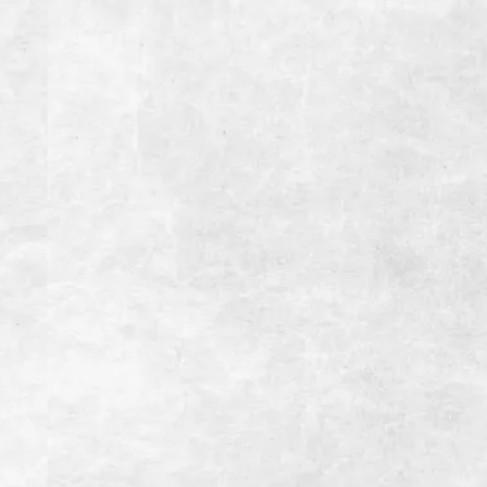
28台(大型バス4台※要予約）
備考
インボイス登録店
お支払い方法
【クレジットカード】
【電子マネー】
【交通系IC】
WEB予約
店舗情報