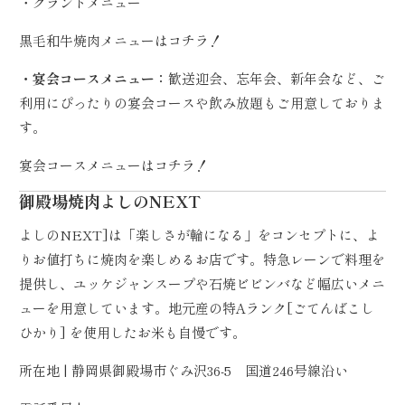
・グランドメニュー
黒毛和牛焼肉メニューは
コチラ！
・宴会コースメニュー：
歓送迎会、忘年会、新年会など、ご
利用にぴったりの宴会コースや飲み放題もご用意しておりま
す。
宴会コースメニューは
コチラ！
御殿場焼肉よしのNEXT
よしのNEXT]は「楽しさが輪になる」をコンセプトに、よ
りお値打ちに焼肉を楽しめるお店です。特急レーンで料理を
提供し、ユッケジャンスープや石焼ビビンバなど幅広いメニ
ューを用意しています。地元産の特Aランク[ごてんばこし
ひかり] を使用したお米も自慢です。
所在地 | 静岡県御殿場市ぐみ沢36-5 国道246号線沿い