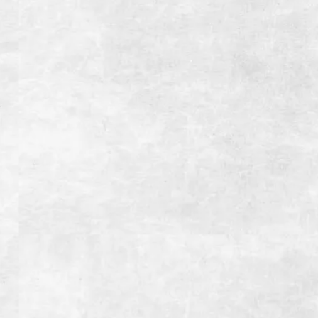
住所
静岡県御殿場市ぐみ沢36-5
電話番号
0550-88-8929
営業時間
【月~金】
11:30~15:00(LO14:30）ランチタイム
17:00~22:00(LO21:30）ディナータイム
【土・日・祝日】
11:30~15:00(LO14:30）ランチタイム
15:00~22:00(LO21:30）ディナータイム
定休日
木曜日（祝日の場合前日）