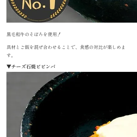
黒毛和牛のそぼろを使用！
具材とご飯を混ぜ合わせることで、食感の対比が楽しめま
す。
▼チーズ石焼ビビンバ