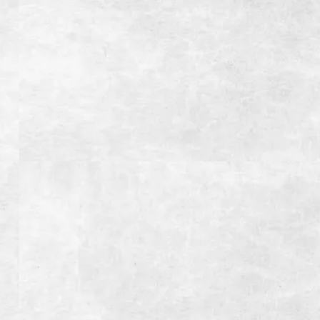
【月~金】
11:30~15:00(LO14:30）ランチタイム
17:00~23:00(LO22:00）ディナータイム
【土・日・祝日】
11:30~15:00(LO14:30）ランチタイム
15:00~23:00(LO22:00）ディナータイム
定休日
1月1日、12月31日
総座席数
150席(宴会最大席数54席）
掘りごたつ個室あり(4名~16名様用)
座敷半個室あり(10名~40名様用)
アクセス
【お車】御殿場ICより約3分
【電車】JR御殿場駅より徒歩約5分
駐車場
第一駐車場 20台
第二駐車場 10台
備考
インボイス登録店