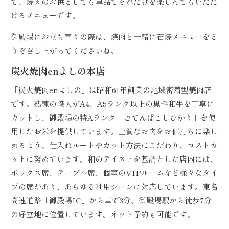
で、焼肉のお供としても単品でそれだけを楽しんでもいただ
けるメニューです。
御殿場にお立ち寄りの際は、焼肉と一緒に石焼メニューをど
うぞ召し上がってくださいね。
炭火焼肉enよしの本店
「炭火焼肉enよしの」は昭和61年創業の地域密着型焼肉店
です。熟練の職人がA4、A5ランク以上の黒毛和牛を丁寧に
カットし、御殿場の特Aランク「ごてんばこしひかり」を使
用したお米を提供しています。上質なお肉をお値打ちに楽し
めるよう、仕入れルートやカット方法にこだわり、コストカ
ットに努めています。和のテイストを基調とした店内には、
ボックス席、テーブル席、個室のVIPルームなど様々なタイ
プの席があり、あらゆる利用シーンに対応しています。東名
高速道路「御殿場IC」から車で3分、御殿場駅から徒歩7分
の好立地に位置しています。ネット予約も可能です。