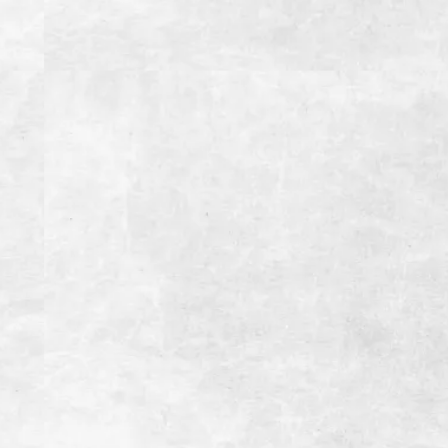
15:00~23:00(LO22:00）ディナータイム
定休日
1月1日、12月31日
総座席数
150席(宴会最大席数54席）
掘りごたつ個室あり(4名~16名様用)
座敷半個室あり(10名~40名様用)
アクセス
【お車】御殿場ICより約3分
【電車】JR御殿場駅より徒歩約5分
駐車場
第一駐車場 20台
第二駐車場 10台
備考
インボイス登録店
お支払い方法
【クレジットカード】