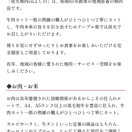
「炭火焼肉enよしの」は、昭和61年創業の地域密着の焼肉
店です。
牛肉カット一筋の熟練の職人がひとつひとつ丁寧にカット
し、牛肉本来の旨さを引き出すためテーブル席では炭火で
お召し上がりいただけます。
周りを気にせずゆったりとお食事をお楽しみいただける完
全個室もご用意しております。
長年、地域の皆様に愛された焼肉・サービス・空間をお楽
しみください。
◆お肉・お米
お肉は長年蓄積された信頼関係があるからこその仕入れル
ートで、A4、A5ランク以上の黒毛和牛を豊富に仕入れ、牛
肉カット一筋の熟練の職人がひとつひとつ丁寧にカット。
カルビやハラミ、牛タンといった定番の商品はもちろん、
サーロインやリブロース、ヒレなど様々な部位をご堪能く