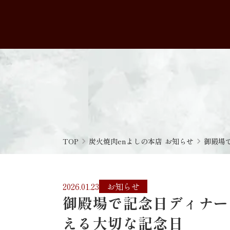
TOP
navigate_next
炭火焼肉enよしの本店 お知らせ
navigate_next
御殿場
2026.01.23
お知らせ
御殿場で記念日ディナー
える大切な記念日