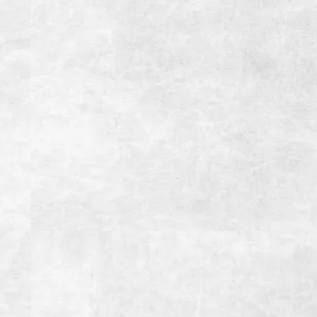
174席(宴会最大席数32席）
※9名様以上の場合は直接お問い合わせください
全室個室
備考
インボイス登録店
アクセス
【お車】御殿場ICより約7分
【電車】JR御殿場駅よりタクシー利用で約5分
駐車場
28台(大型バス4台※要予約）
お支払い方法
【クレジットカード】
【電子マネー】
【交通系IC】