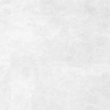
住所
静岡県御殿場市ぐみ沢36-5
電話番号
0550-88-8929
営業時間
【月~金】
11:30~15:00(LO14:30）ランチタイム
17:00~22:00(LO21:30）ディナータイム
【土・日・祝日】
11:30~15:00(LO14:30）ランチタイム
15:00~22:00(LO21:30）ディナータイム
定休日
木曜日（祝日の場合前日）
1月1日、12月31日
総座席数