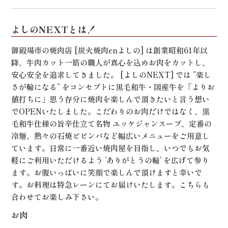
よしのNEXTとは！
御殿場市の焼肉店 [炭火焼肉enよしの] は創業昭和61年以
降、牛肉カット一筋の職人が真心を込めお肉をカットし、
安心安全を追求してきました。 [よしのNEXT] では ”楽し
さが輪になる” をコンセプトに黒毛和牛・国産牛を「よりお
値打ちに」思う存分に焼肉を楽しんで頂きたいと言う想い
でOPENいたしました。こだわりのお肉だけではなく、黒
毛和牛仕様の旨辛仕立て名物 ユッケジャンスープ、定番の
冷麺、熱々の石焼ビビンバなど幅広いメニューをご用意し
ています。日常に一番近い焼肉屋を目指し、いつでもお気
軽にご利用いただけるよう ’ありがとうの輪’ を広げて参り
ます。お腹いっぱいに笑顔で楽しんで頂けますと幸いで
す。お料理は特急レーンにてお届けいたします。こちらも
合わせてお楽しみ下さい。
お肉