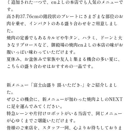
く追加された一つで、enよしの本店でも人気のメニューで
す。
高さ約37.76cmの階段状のプレートにさまざまな部位のお
肉を乗せ、インパクトのある盛り合わせをご用意しまし
た。
焼肉の定番でもあるカルビや牛タン、ハラミ、ドーンと大
きなリブロースなど、御殿場の焼肉enよしの本店の味がお
腹いっぱい味わっていただけます。
夏休み、お盆休みで家族や友人と集まる機会の多い夏に、
こちらの盛り合わせはおすすめの一品です。
新メニュー「富士山盛り 頂‐いただき‐」をご紹介しまし
た。
ぜひこの機会に、新メニューが加わった焼肉よしのNEXT
に足を運んでみてください。
特急レーンや片付けロボットがいる当店で、同じメニュー
が心ゆくまでご堪能いただけます。
皆様のご来店を、スタッフ一同、心よりお待ちしておりま