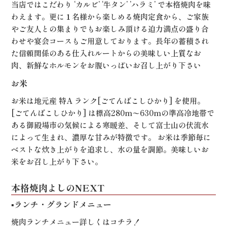
当店ではこだわり ‘カルビ’ ‘牛タン’ ’ハラミ’ で本格焼肉を味
わえます。更に１名様から楽しめる焼肉定食から、ご家族
やご友人との集まりでもお楽しみ頂ける迫力満点の盛り合
わせや宴会コースもご用意しております。長年の蓄積され
た信頼関係のある仕入れルートからの美味しい上質なお
肉、新鮮なホルモンをお腹いっぱいお召し上がり下さい
お米
お米は地元産 特A ランク[ごてんばこしひかり] を使用。
[ごてんばこしひかり] は標高280m〜630mの準高冷地帯で
ある御殿場市の気候による寒暖差、そして富士山の伏流水
によって生まれ、濃厚な甘みが特徴です。 お米は季節毎に
ベストな炊き上がりを追求し、水の量を調節。美味しいお
米をお召し上がり下さい。
本格焼肉よしのNEXT
▪️ランチ・グランドメニュー
焼肉ランチメニュー詳しくは
コチラ！