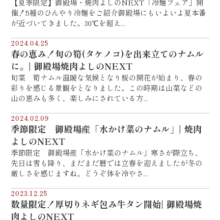
【夏季限定】御殿場・焼肉よしのNEXT「冷麺フェア」開
催！5種のひんやり冷麺をご紹介御殿場にもいよいよ夏本番
が近づいてきました。30℃を超え...
2024.04.25
春の恵み！旬の筍(タケノコ)を出来立てのナムル
に。| 御殿場焼肉よしのNEXT
旬菜 筍ナムル温暖な気候となり桜の開花が始まり、春の
彩りを感じる景観をとなりました。この時期は山菜などの
山の恵みも多く、楽しみにされている方...
2024.02.09
季節限定 御殿場産「水かけ菜のナムル」| 焼肉
よしのNEXT
季節限定 御殿場産「水かけ菜のナムル」寒さが際立ち、
先日は雪も降り、まだまだ暦では立春を迎えましたが冬の
厳しさを感じますね。どうぞ体を冷やさ...
2023.12.25
数量限定！厚切りネギ包み牛タン開始| 御殿場焼
肉よしのNEXT