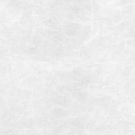
※9名様以上の場合は直接お問い合わせください
全室個室
備考
インボイス登録店
アクセス
【お車】御殿場ICより約7分
【電車】JR御殿場駅よりタクシー利用で約5分
駐車場
28台(大型バス4台※要予約）
お支払い方法
【クレジットカード】
【電子マネー】
【交通系IC】