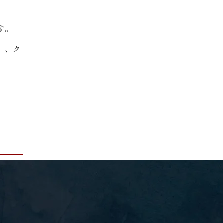
す。
」、ク